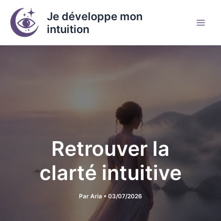
Aller
Je développe mon
au
intuition
contenu
Retrouver la
clarté intuitive
Par
Aria
•
03/07/2026