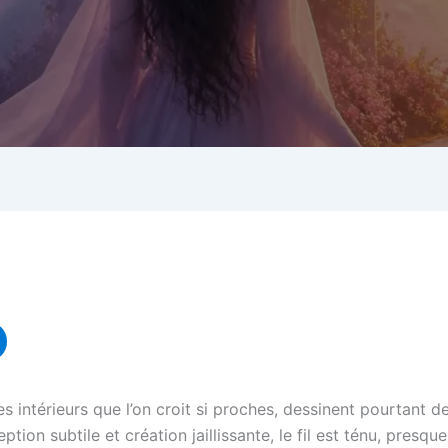
es intérieurs que l’on croit si proches, dessinent pourtant d
tion subtile et création jaillissante, le fil est ténu, presque 