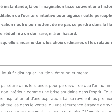
té instantanée, là où l’imagination tisse souvent une histoir
itation ou l’écriture intuitive pour aiguiser cette percepti
vation neutre permettent de ne pas se perdre dans le fl
se réduit ni à un don rare, ni à un hasard.
rsqu’elle s’incarne dans les choix ordinaires et les relatio
 intuitif : distinguer intuition, émotion et mental
rps s’étire dans le silence, pour percevoir ce que l’on nomme
n non intérieur, comme une brise soudaine dans l’esprit. Tou
e inspiration et d’une expiration. Là, se révèlent les premiers 
habituelles dans le ventre, ou une récurrence étrange de s
s ou si un message veut vraiment se révéler ? L’aventure con