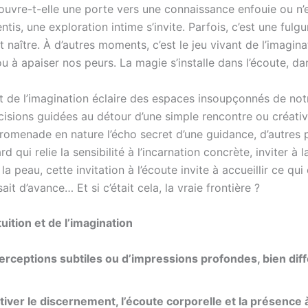
 ouvre-t-elle une porte vers une connaissance enfouie ou n’es
sentis, une exploration intime s’invite. Parfois, c’est une f
ut naître. À d’autres moments, c’est le jeu vivant de l’imagin
ou à apaiser nos peurs. La magie s’installe dans l’écoute, dan
et de l’imagination éclaire des espaces insoupçonnés de not
isions guidées au détour d’une simple rencontre ou créativit
promenade en nature l’écho secret d’une guidance, d’autres 
rd qui relie la sensibilité à l’incarnation concrète, inviter
 peau, cette invitation à l’écoute invite à accueillir ce qui
ait d’avance… Et si c’était cela, la vraie frontière ?
tuition et de l’imagination
erceptions subtiles ou d’impressions profondes, bien diff
iver le discernement, l’écoute corporelle et la présence à