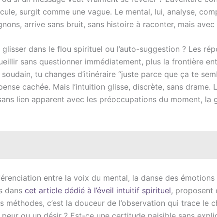
uscule, surgit comme une vague. Le mental, lui, analyse, co
ons, arrive sans bruit, sans histoire à raconter, mais avec l
lisser dans le flou spirituel ou l’auto-suggestion ? Les rép
illir sans questionner immédiatement, plus la frontière entre
udain, tu changes d’itinéraire “juste parce que ça te semble
nse cachée. Mais l’intuition glisse, discrète, sans drame. L
sans lien apparent avec les préoccupations du moment, la gr
férenciation entre la voix du mental, la danse des émotions 
es dans
cet article dédié à l’éveil intuitif spirituel
, proposent 
es méthodes, c’est la douceur de l’observation qui trace l
peur ou un désir ? Est-ce une certitude paisible sans explic