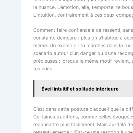
la nuance. L’émotion, elle, t’emporte, te bo
L’intuition, contrairement à ces deux compagn
Comment faire confiance à ce ressenti, sans g
constante demeure : plus on s’habitue à accue
même. Un exemple : tu marches dans la rue, so
scénario autour d’un danger ou d’une récompe
précieuses : lorsque le même motif revient, 
tes nuits.
Éveil intuitif et solitude intérieure
C’est dans cette posture d’accueil que la dif
Certaines traditions, comme celles évoqué
reconnaître plus facilement. Mais au-delà d
ressenti émerge : “Est-ce une réaction à une 