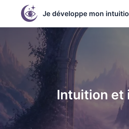
Aller
au
Je développe mon intuiti
contenu
Intuition et