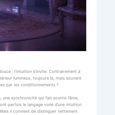
uce : l’intuition s’invite. Contrairement à
érieur lumineux, toujours là, mais souvent
ées par les conditionnements ?
une synchronicité qui fait sourire l’âme,
nt parfois le langage voilé d’une intuition
. Mais il convient de distinguer nettement