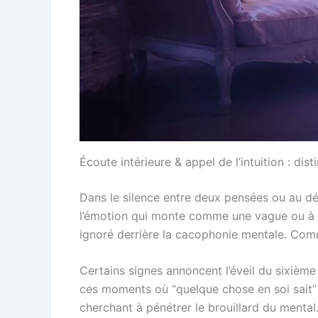
Écoute intérieure & appel de l’intuition : dist
Dans le silence entre deux pensées ou au déto
l’émotion qui monte comme une vague ou à la 
ignoré derrière la cacophonie mentale. Comm
Certains signes annoncent l’éveil du sixième 
ces moments où “quelque chose en soi sait” s
cherchant à pénétrer le brouillard du mental.