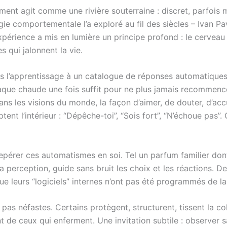
ment agit comme une rivière souterraine : discret, parfois
e comportementale l’a exploré au fil des siècles – Ivan Pav
périence a mis en lumière un principe profond : le cerveau 
s qui jalonnent la vie.
l’apprentissage à un catalogue de réponses automatiques. I
aque chaude une fois suffit pour ne plus jamais recommence
 dans les visions du monde, la façon d’aimer, de douter, d’ac
tent l’intérieur : “Dépêche-toi”, “Sois fort”, “N’échoue pas
à repérer ces automatismes en soi. Tel un parfum familier don
 la perception, guide sans bruit les choix et les réactions. 
e leurs “logiciels” internes n’ont pas été programmés de 
pas néfastes. Certains protègent, structurent, tissent la co
t de ceux qui enferment. Une invitation subtile : observer sa