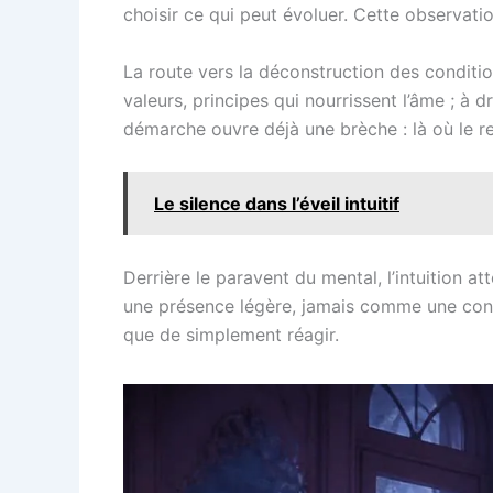
choisir ce qui peut évoluer. Cette observatio
La route vers la déconstruction des conditi
valeurs, principes qui nourrissent l’âme ; à 
démarche ouvre déjà une brèche : là où le r
Le silence dans l’éveil intuitif
Derrière le paravent du mental, l’intuition a
une présence légère, jamais comme une contra
que de simplement réagir.