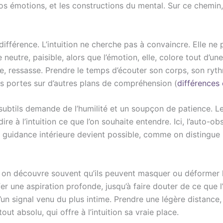
e nos émotions, et les constructions du mental. Sur ce chemin,
ifférence. L’intuition ne cherche pas à convaincre. Elle ne 
neutre, paisible, alors que l’émotion, elle, colore tout d’une
re, ressasse. Prendre le temps d’écouter son corps, son ryt
es portes sur d’autres plans de compréhension (
différences 
subtils demande de l’humilité et un soupçon de patience. Le
dire à l’intuition ce que l’on souhaite entendre. Ici, l’auto-o
 guidance intérieure devient possible, comme on distingue l
on découvre souvent qu’ils peuvent masquer ou déformer l’
fer une aspiration profonde, jusqu’à faire douter de ce que l’
d’un signal venu du plus intime. Prendre une légère distance,
tout absolu, qui offre à l’intuition sa vraie place.