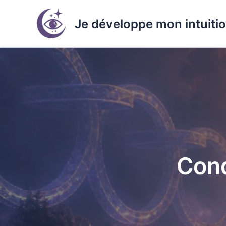
Aller
au
Je développe mon intuiti
contenu
Cond