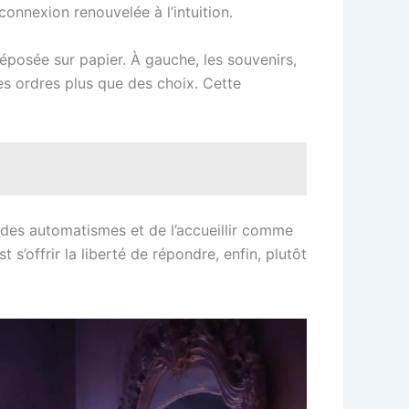
connexion renouvelée à l’intuition.
éposée sur papier. À gauche, les souvenirs,
des ordres plus que des choix. Cette
le des automatismes et de l’accueillir comme
’offrir la liberté de répondre, enfin, plutôt