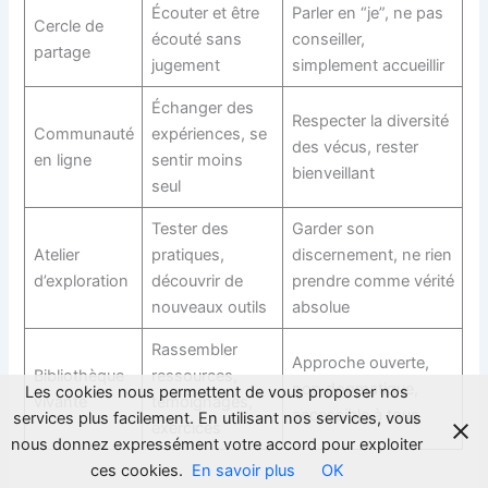
Écouter et être
Parler en “je”, ne pas
Cercle de
écouté sans
conseiller,
partage
jugement
simplement accueillir
Échanger des
Respecter la diversité
Communauté
expériences, se
des vécus, rester
en ligne
sentir moins
bienveillant
seul
Tester des
Garder son
Atelier
pratiques,
discernement, ne rien
d’exploration
découvrir de
prendre comme vérité
nouveaux outils
absolue
Rassembler
Approche ouverte,
Bibliothèque
ressources,
non dogmatique,
Les cookies nous permettent de vous proposer nos
vivante
témoignages,
accessible à tous
services plus facilement. En utilisant nos services, vous
exercices
nous donnez expressément votre accord pour exploiter
ces cookies.
En savoir plus
OK