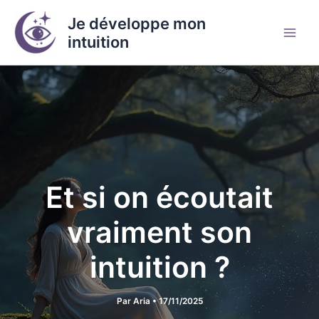
Aller
Je développe mon
au
intuition
contenu
Et si on écoutait
vraiment son
intuition ?
Par
Aria
•
17/11/2025