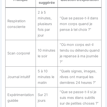
suggérée
2 à 5
minutes,
“Que se passe-t-il dans
Respiration
plusieurs
mon corps quand je
consciente
fois par
pense à tel choix ?”
jour
“Où mon corps est-il
10 minutes
tendu ou détendu quand
Scan corporel
le soir
je repense à ma journée
?”
5 à 10
“Quels signes, images,
Journal intuitif
minutes le
rêves ont marqué les
matin
dernières 24 heures ?”
“Que se passe-t-il si je
Expérimentation
Sur 21
suis mes élans subtils
guidée
jours
sur de petites choses ?”